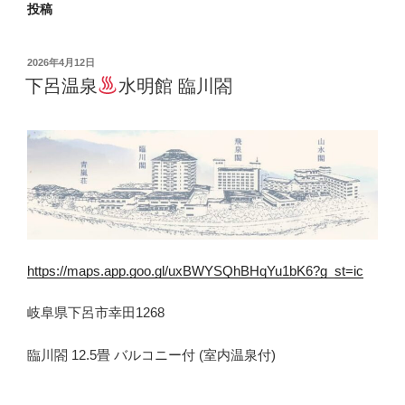
投稿
投
2026年4月12日
稿
下呂温泉
水明館 臨川閤
日:
https://maps.app.goo.gl/uxBWYSQhBHqYu1bK6?g_st=ic
岐阜県下呂市幸田1268
臨川閤 12.5畳 バルコニー付 (室内温泉付)