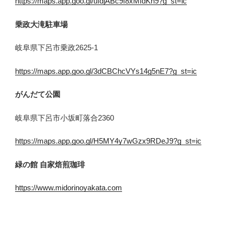
https://maps.app.goo.gl/ufdjABc9f8xMfdKn9?g_st=ic
乗政大滝駐車場
岐阜県下呂市乗政2625-1
https://maps.app.goo.gl/3dCBChcVYs14g5nE7?g_st=ic
がんだて公園
岐阜県下呂市小坂町落合2360
https://maps.app.goo.gl/H5MY4y7wGzx9RDeJ9?g_st=ic
緑の館 自家焙煎珈琲
https://www.midorinoyakata.com
岐阜県下呂市萩原町花池124-1