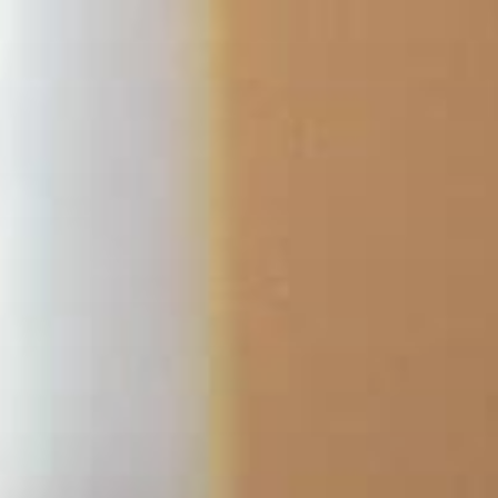
コ
ン
テ
ン
ツ
へ
ス
キ
ッ
プ