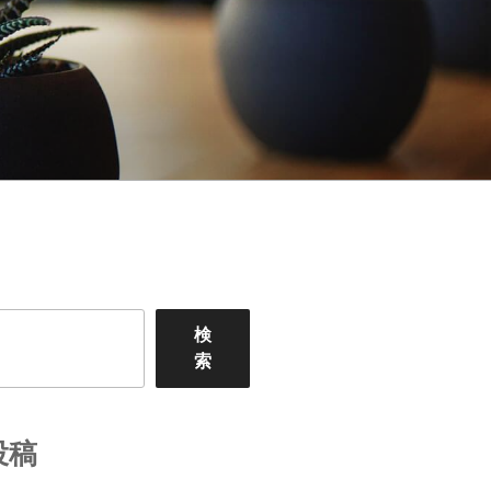
検
索
投稿