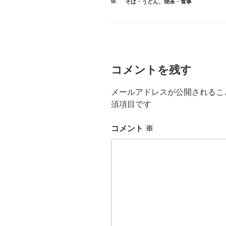
カ
そば・うどん
、
喫茶・食事
テ
ゴ
リ
ー
コメントを残す
メールアドレスが公開されるこ
須項目です
コメント
※