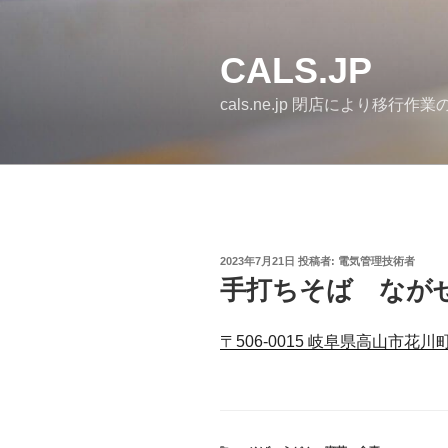
コ
ン
テ
CALS.JP
ン
cals.ne.jp 閉店により移行
ツ
へ
ス
キ
ッ
プ
投
2023年7月21日
投稿者:
電気管理技術者
稿
手打ちそば なが
日:
〒506-0015 岐阜県高山市花川