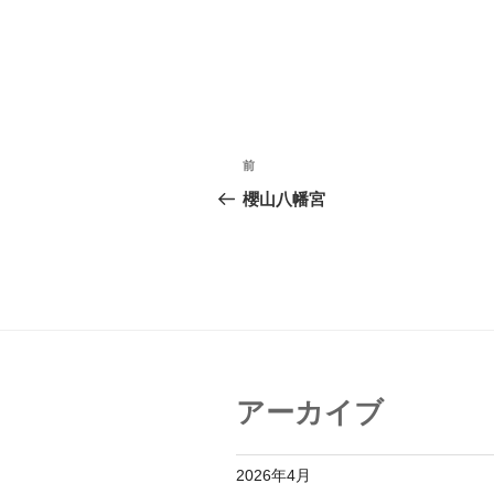
投
前
前
稿
の
櫻山八幡宮
投
ナ
稿
ビ
ゲ
ー
シ
アーカイブ
ョ
ン
2026年4月