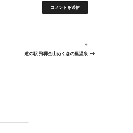
次
次
の
道の駅 飛騨金山ぬく森の里温泉
投
稿