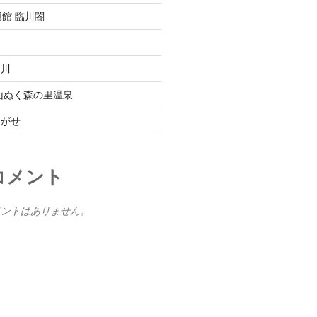
館 臨川閤
白川
山ぬく森の里温泉
ながせ
コメント
メントはありません。